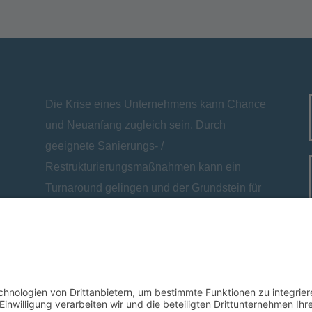
Die Krise eines Unternehmens kann Chance
und Neuanfang zugleich sein. Durch
geeignete Sanierungs- /
Restrukturierungsmaßnahmen kann ein
Turnaround gelingen und der Grundstein für
eine nachhaltige prosperierende
Unternehmensfortführung gelegt werden. Bei
diesem Prozess begleiten wir Sie gerne.