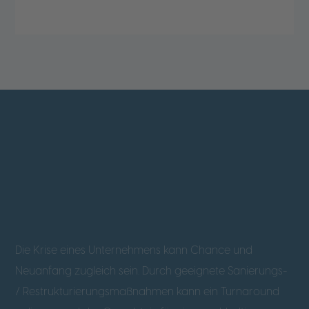
Die Krise eines Unternehmens kann Chance und
Neuanfang zugleich sein. Durch geeignete Sanierungs-
/ Restrukturierungsmaßnahmen kann ein Turnaround