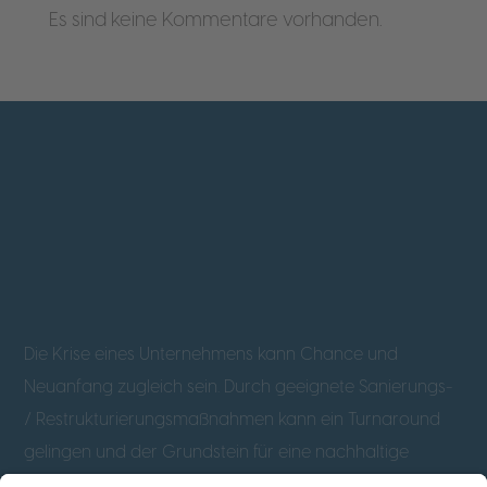
Es sind keine Kommentare vorhanden.
Die Krise eines Unternehmens kann Chance und
Neuanfang zugleich sein. Durch geeignete Sanierungs-
/ Restrukturierungsmaßnahmen kann ein Turnaround
gelingen und der Grundstein für eine nachhaltige
prosperierende Unternehmensfortführung gelegt